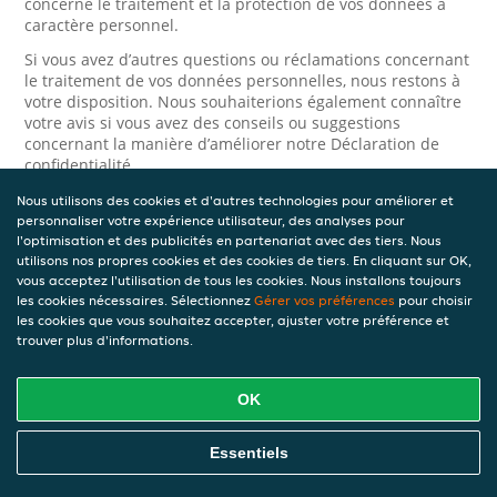
concerne le traitement et la protection de vos données à
caractère personnel.
Si vous avez d’autres questions ou réclamations concernant
le traitement de vos données personnelles, nous restons à
votre disposition. Nous souhaiterions également connaître
votre avis si vous avez des conseils ou suggestions
concernant la manière d’améliorer notre Déclaration de
confidentialité.
Nous utilisons des cookies et d'autres technologies pour améliorer et
Sécurité
personnaliser votre expérience utilisateur, des analyses pour
l'optimisation et des publicités en partenariat avec des tiers. Nous
JET prend la protection des données à caractère personnel
utilisons nos propres cookies et des cookies de tiers. En cliquant sur OK,
très au sérieux. Ainsi, nous prenons les mesures
vous acceptez l'utilisation de tous les cookies. Nous installons toujours
appropriées pour protéger vos données à caractère
les cookies nécessaires. Sélectionnez
Gérer vos préférences
pour choisir
personnel contre l’usage abusif, la perte, l’accès non
les cookies que vous souhaitez accepter, ajuster votre préférence et
autorisé, la divulgation non désirée et la modification non
trouver plus d'informations.
autorisée. Si vous avez des raisons de croire que vos
données à caractère personnel ne sont pas correctement
protégées ou si vous suspectez un usage abusif, veuillez
OK
nous contacter via le
formulaire de confidentialité
.
Essentiels
Comment nous contacter